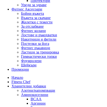
Протектори
Уреди за здраве
Фитнес Аксесоари
Бойни въжета
Въжета за скачане
Жилетки с тежести
За отслабване
Фитнес колани
Лостове и ръкохватки
Накитници и фитили
Постелки за йога
Фитнес ръкавици
Ластици за тренировка
Гимнастически топки
Фоумролери
Шейкъри
Промоции
Начало
Fitness Chef
Хранителни добавки
Азотни/напомпващи
Аминокиселини
BCAA
Аргинин