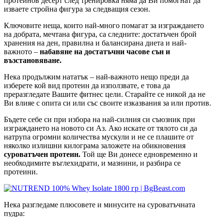
протеинов десерт след тренировка няма да Ви помогнат да
изваете стройна фигура за следващия сезон.
Ключовите неща, които най-много помагат за изграждането
на добрата, мечтана фигура, са следните: достатъчен брой
хранения на ден, правилна и балансирана диета и най-
важното –
набавяне на достатъчни часове сън и
възстановяване.
Нека продължим нататък – най-важното нещо преди да
изберете кой вид протеин да използвате, е това да
преразгледате Вашите фитнес цели. Старайте се никой да не
Ви влияе с опита си или със своите изказвания за или против.
Бъдете себе си при избора на най-силния си съюзник при
изграждането на новото си Аз. Ако искате от тялото си да
натрупа огромни количества мускули и не се плашите от
няколко излишни килограма заложете на обикновения
суроватъчен протеин.
Той ще Ви донесе едновременно и
необходимите въглехидрати, и мазнини, и разбира се
протеини.
Нека разгледаме плюсовете и минусите на суроватъчната
пудра: