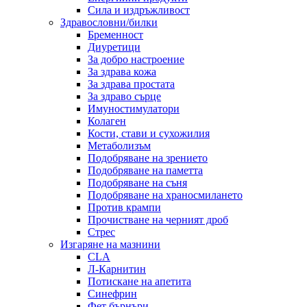
Сила и издръжливост
Здравословни/билки
Бременност
Диуретици
За добро настроение
За здрава кожа
За здрава простата
За здраво сърце
Имуностимулатори
Колаген
Кости, стави и сухожилия
Метаболизъм
Подобряване на зрението
Подобряване на паметта
Подобряване на съня
Подобряване на храносмилането
Против крампи
Прочистване на черният дроб
Стрес
Изгаряне на мазнини
CLA
Л-Карнитин
Потискане на апетита
Синефрин
Фет бърнъри