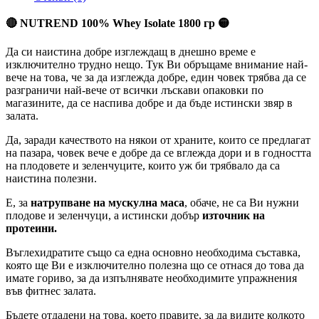
🔴 NUTREND 100% Whey Isolate 1800 гр 🟡
Да си наистина добре изглеждащ в днешно време е
изключително трудно нещо. Тук Ви обръщаме внимание най-
вече на това, че за да изглежда добре, един човек трябва да се
разграничи най-вече от всички лъскави опаковки по
магазините, да се наспива добре и да бъде истински звяр в
залата.
Да, заради качеството на някои от храните, които се предлагат
на пазара, човек вече е добре да се вглежда дори и в годността
на плодовете и зеленчуците, които уж би трябвало да са
наистина полезни.
Е, за
натрупване на мускулна маса
, обаче, не са Ви нужни
плодове и зеленчуци, а истински добър
източник на
протеини.
Въглехидратите също са една основно необходима съставка,
която ще Ви е изключително полезна що се отнася до това да
имате гориво, за да изпълнявате необходимите упражнения
във фитнес залата.
Бъдете отдадени на това, което правите, за да видите колкото