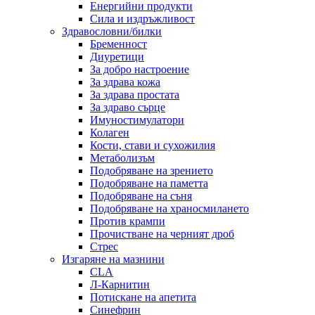
Енергийни продукти
Сила и издръжливост
Здравословни/билки
Бременност
Диуретици
За добро настроение
За здрава кожа
За здрава простата
За здраво сърце
Имуностимулатори
Колаген
Кости, стави и сухожилия
Метаболизъм
Подобряване на зрението
Подобряване на паметта
Подобряване на съня
Подобряване на храносмилането
Против крампи
Прочистване на черният дроб
Стрес
Изгаряне на мазнини
CLA
Л-Карнитин
Потискане на апетита
Синефрин