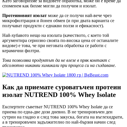
Като заговорихме за видовете обработка, може би е време да
споменем как бихме могли да получим и изолат.
Протеиновият изолат
може да се получи най-вече чрез
микрофилтрация и йонен обмен (и при двата варианта се
получават продукти с еднакви ползи и ефикасност).
Най-хубавото нещо на изолата (качеството, с което той
аргументира сериозно своята по-висока цена от останалите
видове) е това, че при неговата обработка се работи с
керамични филтри.
Това позволява продуктът да не влезе в пряк контакт с
абсолютно никакви химикали при процеса си на създаване.
Как да приемате суроватъчен протеин
изолат NUTREND 100% Whey Isolate
Експертите съветват NUTREND 100% Whey Isolate да се
приема по една-две дози дневно. В не тренировъчен ден
сутрин на гладно и след това закуска, богата на въглехидрати,
а в тренировъчен задължително по най-бързия начин след