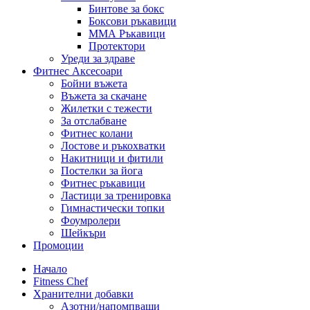
Бинтове за бокс
Боксови ръкавици
ММА Ръкавици
Протектори
Уреди за здраве
Фитнес Аксесоари
Бойни въжета
Въжета за скачане
Жилетки с тежести
За отслабване
Фитнес колани
Лостове и ръкохватки
Накитници и фитили
Постелки за йога
Фитнес ръкавици
Ластици за тренировка
Гимнастически топки
Фоумролери
Шейкъри
Промоции
Начало
Fitness Chef
Хранителни добавки
Азотни/напомпващи