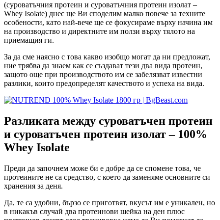
(суроватъчния протеин и суроватъчния протеин изолат –
Whey Isolate) днес ще Ви споделим малко повече за техните
особености, като най-вече ще се фокусираме върху начина им
на производство и директните им ползи върху тялото на
приемащия ги.
За да сме наясно с това какво изобщо могат да ни предложат,
ние трябва да знаем как се създават тези два вида протеин,
защото още при производството им се забелязват известни
разлики, които предопределят качеството и успеха на вида.
Разликата между суроватъчен протеин
и суроватъчен протеин изолат – 100%
Whey Isolate
Преди да започнем може би е добре да се спомене това, че
протеините не са средство, с което да заменяме основните си
хранения за деня.
Да, те са удобни, бързо се приготвят, вкусът им е уникален, но
в никакъв случай два протеинови шейка на ден плюс