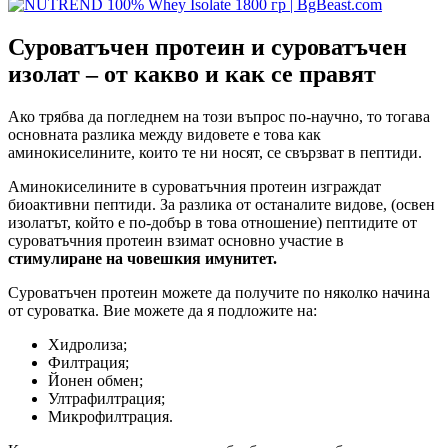
Суроватъчен протеин и суроватъчен
изолат – от какво и как се правят
Ако трябва да погледнем на този въпрос по-научно, то тогава
основната разлика между видовете е това как
аминокиселините, които те ни носят, се свързват в пептиди.
Аминокиселините в суроватъчния протеин изграждат
биоактивни пептиди. За разлика от останалите видове, (освен
изолатът, който е по-добър в това отношение) пептидите от
суроватъчния протеин взимат основно участие в
стимулиране на човешкия имунитет.
Суроватъчен протеин можете да получите по няколко начина
от суроватка. Вие можете да я подложите на:
Хидролиза;
Филтрация;
Йонен обмен;
Ултрафилтрация;
Микрофилтрация.