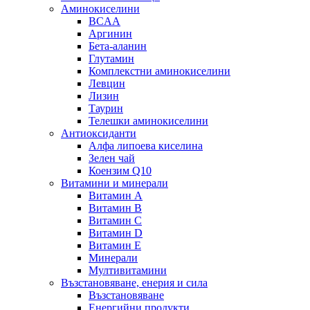
Аминокиселини
BCAA
Аргинин
Бета-аланин
Глутамин
Комплекстни аминокиселини
Левцин
Лизин
Таурин
Телешки аминокиселини
Антиоксиданти
Алфа липоева киселина
Зелен чай
Коензим Q10
Витамини и минерали
Витамин А
Витамин B
Витамин C
Витамин D
Витамин E
Минерали
Мултивитамини
Възстановяване, енерия и сила
Възстановяване
Енергийни продукти