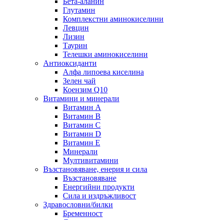
Бета-аланин
Глутамин
Комплекстни аминокиселини
Левцин
Лизин
Таурин
Телешки аминокиселини
Антиоксиданти
Алфа липоева киселина
Зелен чай
Коензим Q10
Витамини и минерали
Витамин А
Витамин B
Витамин C
Витамин D
Витамин E
Минерали
Мултивитамини
Възстановяване, енерия и сила
Възстановяване
Енергийни продукти
Сила и издръжливост
Здравословни/билки
Бременност