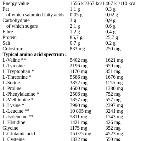
Energy value
1556 kJ/367 kcal
467 kJ/110 kcal
Fat
1,1 g
0,3 g
of which saturated fatty acids
0,05 g
0,02 g
Carbohydrate
3 g
0,9 g
of which sugars
2,1 g
0,6 g
Fibre
1,2 g
0,4 g
Protein
85,7 g
25,7 g
Salt
0,7 g
0,2 g
Colostrum
833 mg
250 mg
Typical amino acid spectrum
:
L-Valine **
5402 mg
1621 mg
L-Tyrosine
2196 mg
659 mg
L-Tryptophan *
1170 mg
351 mg
L-Threonine *
5586 mg
1676 mg
L-Serine
3852 mg
1155 mg
L-Proline
4600 mg
1380 mg
L-Phenylalanine *
2506 mg
752 mg
L-Methionine *
1857 mg
557 mg
L-Lysine *
7990 mg
2397 mg
L-Leucine **
10 805 mg
3241 mg
L-Isoleucine **
5811 mg
1743 mg
L-Histidine
1421 mg
426 mg
Glycine
1175 mg
352 mg
L-Glutamic acid
15 075 mg
4523 mg
L-Cysteine
1832 mg
550 mg