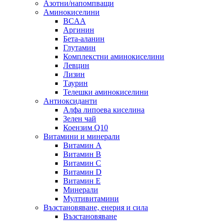
Азотни/напомпващи
Аминокиселини
BCAA
Аргинин
Бета-аланин
Глутамин
Комплекстни аминокиселини
Левцин
Лизин
Таурин
Телешки аминокиселини
Антиоксиданти
Алфа липоева киселина
Зелен чай
Коензим Q10
Витамини и минерали
Витамин А
Витамин B
Витамин C
Витамин D
Витамин E
Минерали
Мултивитамини
Възстановяване, енерия и сила
Възстановяване