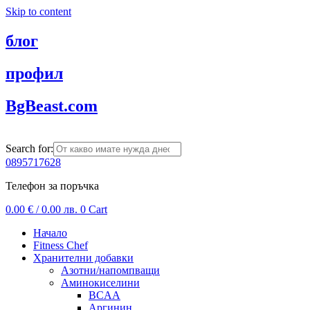
Skip to content
блог
профил
BgBeast.com
Search for:
0895717628
Телефон за поръчка
0.00
€
/ 0.00 лв.
0
Cart
Начало
Fitness Chef
Хранителни добавки
Азотни/напомпващи
Аминокиселини
BCAA
Аргинин