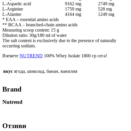
L-Aspartic acid
9162 mg
2749 mg
L-Arginine
1759 mg
528 mg
L-Alanine
4164 mg
1249 mg
* EAA – essential amino acids
** BCAA – branched-chain amino acids
Measuring scoop content: 15 g
Dilution ratio: 30g/180 ml of water
The salt content is exclusively due to the presence of naturally
occurring sodium.
Вземете
NUTREND
100% Whey Isolate 1800 гр сега!
вкус
ягода, шоколад, банан, ванилия
Brand
Nutrend
Отзиви