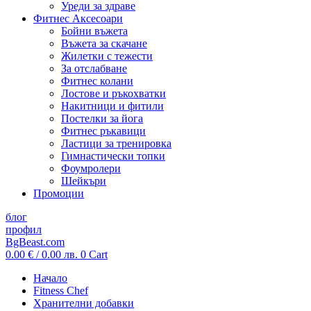
Уреди за здраве
Фитнес Аксесоари
Бойни въжета
Въжета за скачане
Жилетки с тежести
За отслабване
Фитнес колани
Лостове и ръкохватки
Накитници и фитили
Постелки за йога
Фитнес ръкавици
Ластици за тренировка
Гимнастически топки
Фоумролери
Шейкъри
Промоции
блог
профил
BgBeast.com
0.00
€
/ 0.00 лв.
0
Cart
Начало
Fitness Chef
Хранителни добавки