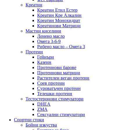
Креатин
Креатин Етил Естер
Креатин Кре Алкалин
Креатин Монохидрат
Креатинови Матрици
Мастни киселини
Ленено масло
Омега 3-6-9
Рибено масло – Омега 3
Протеин
Гейнъри
Казеин
Протеинови барове
Протеинови матрици
Растителен веган протеин
Соев протеин
Суроватъчен протеин
Телешки протеин
Тестостеронови стимулатори
DHEA
ZMA
Сексуални стимулатори
Спортни стоки
Бойни изкуства