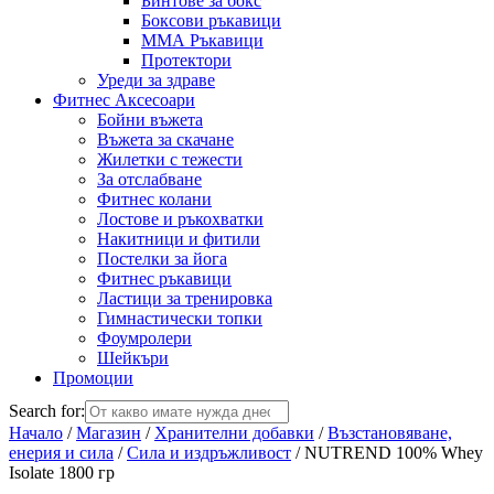
Бинтове за бокс
Боксови ръкавици
ММА Ръкавици
Протектори
Уреди за здраве
Фитнес Аксесоари
Бойни въжета
Въжета за скачане
Жилетки с тежести
За отслабване
Фитнес колани
Лостове и ръкохватки
Накитници и фитили
Постелки за йога
Фитнес ръкавици
Ластици за тренировка
Гимнастически топки
Фоумролери
Шейкъри
Промоции
Search for:
Начало
/
Магазин
/
Хранителни добавки
/
Възстановяване,
енерия и сила
/
Сила и издръжливост
/ NUTREND 100% Whey
Isolate 1800 гр