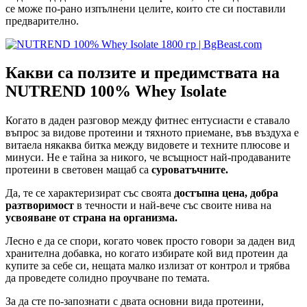
се може по-рано изпълнени целите, които сте си поставили
предварително.
Какви са ползите и предимствата на
NUTREND 100% Whey Isolate
Когато в даден разговор между фитнес ентусиасти е ставало
въпрос за видове протеини и тяхното приемане, във въздуха е
витаела някаква битка между видовете и техните плюсове и
минуси. Не е тайна за никого, че всъщност най-продаваните
протеини в световен мащаб са
суроватъчните.
Да, те се характеризират със своята
достъпна цена, добра
разтворимост
в течности и най-вече със своите нива на
усвояване от страна на организма.
Лесно е да се спори, когато човек просто говори за даден вид
хранителна добавка, но когато избирате кой вид протеин да
купите за себе си, нещата малко излизат от контрол и трябва
да проведете солидно проучване по темата.
За да сте по-запознати с двата основни вида протеини,