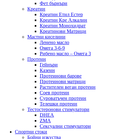
Фет бърнъри
Креатин
Креатин Етил Естер
Креатин Кре Алкалин
Креатин Монохидрат
Креатинови Матрици
Мастни киселини
Ленено масло
Омега 3-6-9
Рибено масло – Омега 3
Протеин
Гейнъри
Казеин
Протеинови барове
Протеинови матрици
Растителен веган протеин
Соев протеин
Суроватъчен протеин
Телешки протеин
Тестостеронови стимулатори
DHEA
ZMA
Сексуални стимулатори
Спортни стоки
Бойни изкуства