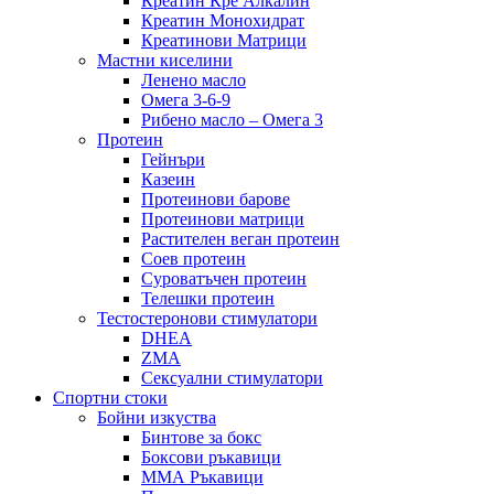
Креатин Кре Алкалин
Креатин Монохидрат
Креатинови Матрици
Мастни киселини
Ленено масло
Омега 3-6-9
Рибено масло – Омега 3
Протеин
Гейнъри
Казеин
Протеинови барове
Протеинови матрици
Растителен веган протеин
Соев протеин
Суроватъчен протеин
Телешки протеин
Тестостеронови стимулатори
DHEA
ZMA
Сексуални стимулатори
Спортни стоки
Бойни изкуства
Бинтове за бокс
Боксови ръкавици
ММА Ръкавици