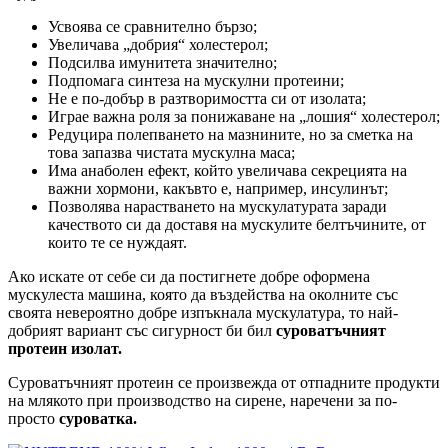
Усвоява се сравнително бързо;
Увеличава „добрия“ холестерол;
Подсилва имунитета значително;
Подпомага синтеза на мускулни протеини;
Не е по-добър в разтворимостта си от изолата;
Играе важна роля за понижаване на „лошия“ холестерол;
Редуцира полепването на мазнините, но за сметка на
това запазва чистата мускулна маса;
Има анаболен ефект, който увеличава секрецията на
важни хормони, какъвто е, например, инсулинът;
Позволява нарастването на мускулатурата заради
качеството си да доставя на мускулите белтъчините, от
които те се нуждаят.
Ако искате от себе си да постигнете добре оформена
мускулеста машина, която да въздейства на околните със
своята невероятно добре изпъкнала мускулатура, то най-
добрият вариант със сигурност би бил
суроватъчният
протеин изолат.
Суроватъчният протеин се произвежда от отпадните продукти
на млякото при производство на сирене, наречени за по-
просто
суроватка.