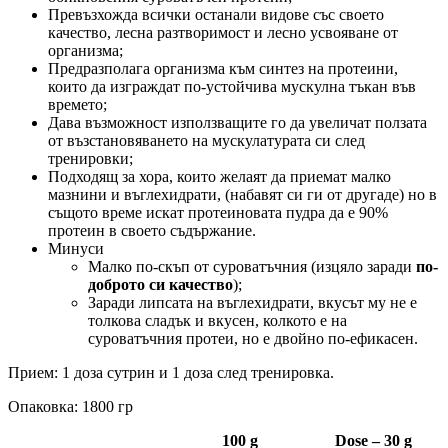
Превъзхожда всички останали видове със своето
качество, лесна разтворимост и лесно усвояване от
организма;
Предразполага организма към синтез на протеини,
които да изграждат по-устойчива мускулна тъкан във
времето;
Дава възможност използващите го да увеличат ползата
от възстановяването на мускулатурата си след
тренировки;
Подходящ за хора, които желаят да приемат малко
мазнини и въглехидрати, (набавят си ги от другаде) но в
същото време искат протеиновата пудра да е 90%
протеин в своето съдържание.
Минуси
Малко по-скъп от суроватъчния (изцяло заради
по-
доброто си качество
);
Заради липсата на въглехидрати, вкусът му не е
толкова сладък и вкусен, колкото е на
суроватъчния протеи, но е двойно по-ефикасен.
Прием: 1 доза сутрин и 1 доза след тренировка.
Опаковка: 1800 гр
100 g
Dose – 30 g