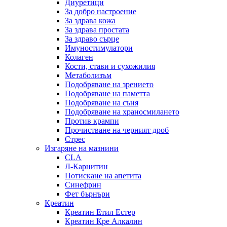
Диуретици
За добро настроение
За здрава кожа
За здрава простата
За здраво сърце
Имуностимулатори
Колаген
Кости, стави и сухожилия
Метаболизъм
Подобряване на зрението
Подобряване на паметта
Подобряване на съня
Подобряване на храносмилането
Против крампи
Прочистване на черният дроб
Стрес
Изгаряне на мазнини
CLA
Л-Карнитин
Потискане на апетита
Синефрин
Фет бърнъри
Креатин
Креатин Етил Естер
Креатин Кре Алкалин