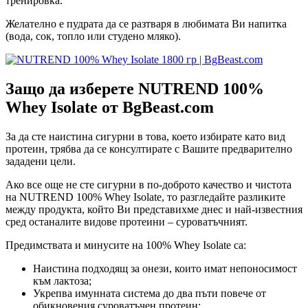
тренировка.
Желателно е пудрата да се разтваря в любимата Ви напитка
(вода, сок, топло или студено мляко).
Защо да изберете NUTREND 100%
Whey Isolate
от
BgBeast.com
За да сте наистина сигурни в това, което избирате като вид
протеин, трябва да се консултирате с Вашите предварително
зададени цели.
Ако все още не сте сигурни в по-доброто качество и чистота
на NUTREND 100% Whey Isolate, то разгледайте разликите
между продукта, който Ви представихме днес и най-известния
сред останалите видове протеини – суроватъчният.
Предимствата и минусите на 100% Whey Isolate са:
Наистина подходящ за онези, които имат непоносимост
към лактоза;
Укрепва имунната система до два пъти повече от
обикновения суроватъчен протеин;