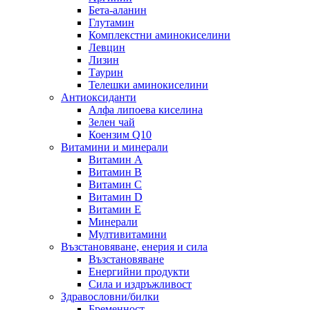
Бета-аланин
Глутамин
Комплекстни аминокиселини
Левцин
Лизин
Таурин
Телешки аминокиселини
Антиоксиданти
Алфа липоева киселина
Зелен чай
Коензим Q10
Витамини и минерали
Витамин А
Витамин B
Витамин C
Витамин D
Витамин E
Минерали
Мултивитамини
Възстановяване, енерия и сила
Възстановяване
Енергийни продукти
Сила и издръжливост
Здравословни/билки
Бременност