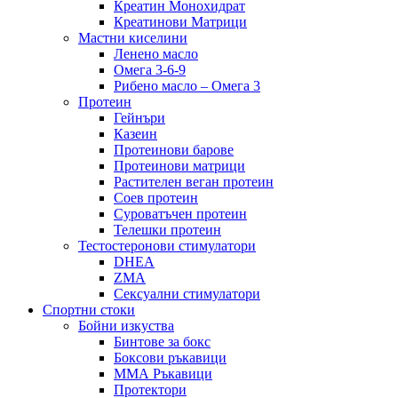
Креатин Монохидрат
Креатинови Матрици
Мастни киселини
Ленено масло
Омега 3-6-9
Рибено масло – Омега 3
Протеин
Гейнъри
Казеин
Протеинови барове
Протеинови матрици
Растителен веган протеин
Соев протеин
Суроватъчен протеин
Телешки протеин
Тестостеронови стимулатори
DHEA
ZMA
Сексуални стимулатори
Спортни стоки
Бойни изкуства
Бинтове за бокс
Боксови ръкавици
ММА Ръкавици
Протектори