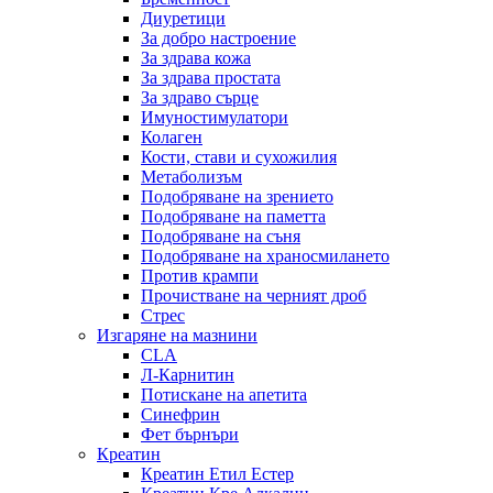
Диуретици
За добро настроение
За здрава кожа
За здрава простата
За здраво сърце
Имуностимулатори
Колаген
Кости, стави и сухожилия
Метаболизъм
Подобряване на зрението
Подобряване на паметта
Подобряване на съня
Подобряване на храносмилането
Против крампи
Прочистване на черният дроб
Стрес
Изгаряне на мазнини
CLA
Л-Карнитин
Потискане на апетита
Синефрин
Фет бърнъри
Креатин
Креатин Етил Естер