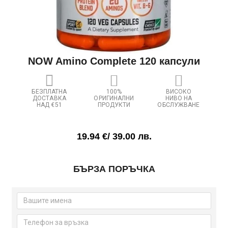
NOW Amino Complete 120 капсули
БЕЗПЛАТНА
100%
ВИСОКО
ДОСТАВКА
ОРИГИНАЛНИ
НИВО НА
НАД €51
ПРОДУКТИ
ОБСЛУЖВАНЕ
19.94
€
/ 39.00 лв.
количество
БЪРЗА ПОРЪЧКА
за
NOW
Amino
Complete
120
капсули