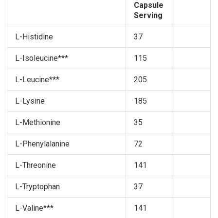
Capsule
Serving
L-Histidine
37
L-Isoleucine***
115
L-Leucine***
205
L-Lysine
185
L-Methionine
35
L-Phenylalanine
72
L-Threonine
141
L-Tryptophan
37
L-Valine***
141