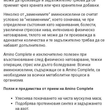
може да произведе и задължително трябва да се
приемат чрез храната или чрез хранителни добавки.
Няколко от „заменимите” аминокиселини се считат
условно за “незаменими”, което означава, че при
определени състояния като наранявания, болести,
увеличени стресови нива, интензивно физическо
натоварване, тялото не може да ги произвежда в
адекватни количества и те задължително трябва да се
набавят допълнително.
Amino Complete е изключително полезен при
възстановяване след физическо натоварване, тежки
операции, стрес или дълго боледуване. Всички
аминокиселини, съдържащи се в Amino Complete, са
необходими за всички метаболитни процеси в
организма.
Ползи и предимства от прием на Amino Complete
Улеснява покачването на чиста мускулна маса;
Подобрява протеиновия синтез и задържането
на азот;