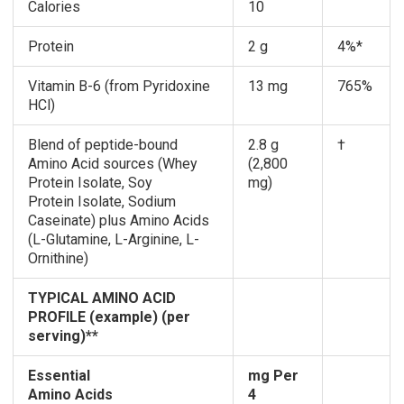
Calories
10
Protein
2 g
4%*
Vitamin B-6 (from Pyridoxine
13 mg
765%
HCl)
Blend of peptide-bound
2.8 g
†
Amino Acid sources (Whey
(2,800
Protein Isolate, Soy
mg)
Protein Isolate, Sodium
Caseinate) plus Amino Acids
(L-Glutamine, L-Arginine, L-
Ornithine)
TYPICAL AMINO ACID
PROFILE (example) (per
serving)**
Essential
mg Per
Amino Acids
4