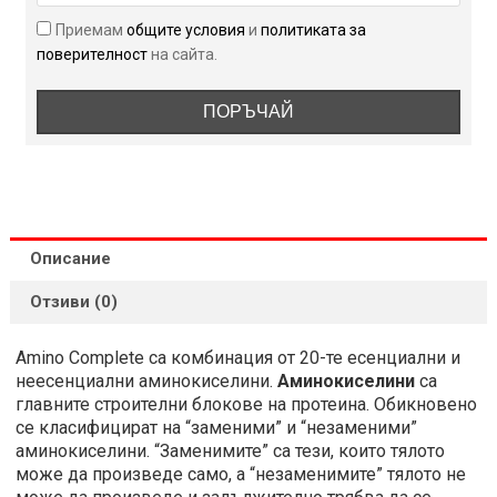
Приемам
общите условия
и
политиката за
поверителност
на сайта.
ПОРЪЧАЙ
Описание
Отзиви (0)
Amino Complete са комбинация от 20-те есенциални и
неесенциални аминокиселини.
Аминокиселини
са
главните строителни блокове на протеина. Обикновено
се класифицират на “заменими” и “незаменими”
аминокиселини. “Заменимите” са тези, които тялото
може да произведе само, а “незаменимите” тялото не