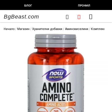
Skip
БЛОГ
ПРОФИЛ
to
content
BgBeast.com
Cart
FITNESS CHEF
ХРАНИТЕЛНИ ДОБАВКИ
СПОРТНИ СТОКИ
ФИТНЕС АКСЕСОАРИ
Начало
/
Магазин
/
Хранителни добавки
/
Аминокиселини
/
Комплексни а