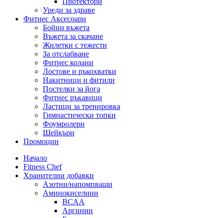
Протектори
Уреди за здраве
Фитнес Аксесоари
Бойни въжета
Въжета за скачане
Жилетки с тежести
За отслабване
Фитнес колани
Лостове и ръкохватки
Накитници и фитили
Постелки за йога
Фитнес ръкавици
Ластици за тренировка
Гимнастически топки
Фоумролери
Шейкъри
Промоции
Начало
Fitness Chef
Хранителни добавки
Азотни/напомпващи
Аминокиселини
BCAA
Аргинин