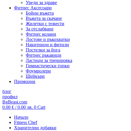
Уреди за здраве
Фитнес Аксесоари
Бойни въжета
Въжета за скачане
Жилетки с тежести
За отслабване
Фитнес колани
Лостове и ръкохватки
Накитници и фитили
Постелки за йога
Фитнес ръкавици
Ластици за тренировка
Гимнастически топки
Фоумролери
Шейкъри
Промоции
блог
профил
BgBeast.com
0.00
€
/ 0.00 лв.
0
Cart
Начало
Fitness Chef
Хранителни добавки