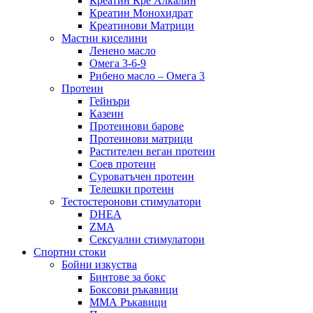
Креатин Кре Алкалин
Креатин Монохидрат
Креатинови Матрици
Мастни киселини
Ленено масло
Омега 3-6-9
Рибено масло – Омега 3
Протеин
Гейнъри
Казеин
Протеинови барове
Протеинови матрици
Растителен веган протеин
Соев протеин
Суроватъчен протеин
Телешки протеин
Тестостеронови стимулатори
DHEA
ZMA
Сексуални стимулатори
Спортни стоки
Бойни изкуства
Бинтове за бокс
Боксови ръкавици
ММА Ръкавици