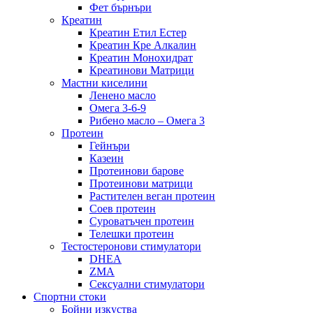
Фет бърнъри
Креатин
Креатин Етил Естер
Креатин Кре Алкалин
Креатин Монохидрат
Креатинови Матрици
Мастни киселини
Ленено масло
Омега 3-6-9
Рибено масло – Омега 3
Протеин
Гейнъри
Казеин
Протеинови барове
Протеинови матрици
Растителен веган протеин
Соев протеин
Суроватъчен протеин
Телешки протеин
Тестостеронови стимулатори
DHEA
ZMA
Сексуални стимулатори
Спортни стоки
Бойни изкуства