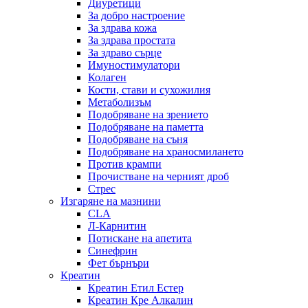
Диуретици
За добро настроение
За здрава кожа
За здрава простата
За здраво сърце
Имуностимулатори
Колаген
Кости, стави и сухожилия
Метаболизъм
Подобряване на зрението
Подобряване на паметта
Подобряване на съня
Подобряване на храносмилането
Против крампи
Прочистване на черният дроб
Стрес
Изгаряне на мазнини
CLA
Л-Карнитин
Потискане на апетита
Синефрин
Фет бърнъри
Креатин
Креатин Етил Естер
Креатин Кре Алкалин