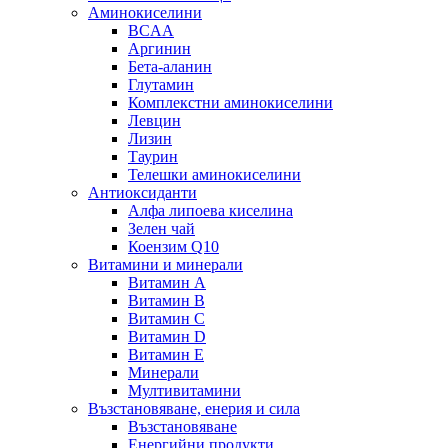
Аминокиселини
BCAA
Аргинин
Бета-аланин
Глутамин
Комплекстни аминокиселини
Левцин
Лизин
Таурин
Телешки аминокиселини
Антиоксиданти
Алфа липоева киселина
Зелен чай
Коензим Q10
Витамини и минерали
Витамин А
Витамин B
Витамин C
Витамин D
Витамин E
Минерали
Мултивитамини
Възстановяване, енерия и сила
Възстановяване
Енергийни продукти