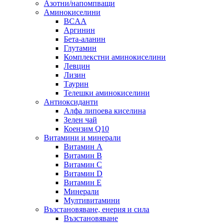
Азотни/напомпващи
Аминокиселини
BCAA
Аргинин
Бета-аланин
Глутамин
Комплекстни аминокиселини
Левцин
Лизин
Таурин
Телешки аминокиселини
Антиоксиданти
Алфа липоева киселина
Зелен чай
Коензим Q10
Витамини и минерали
Витамин А
Витамин B
Витамин C
Витамин D
Витамин E
Минерали
Мултивитамини
Възстановяване, енерия и сила
Възстановяване