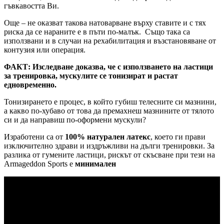
гъвкавостта Ви.
Още – не оказват такова натоварване върху ставите и с тях
риска да се нараните е в пъти по-малък. Също така са
използвани и в случаи на рехабилитация и възстановяване от
контузия или операция.
ФАКТ: Изследване доказва, че с използването на ластици
за тренировка, мускулите се тонизират и растат
едновременно.
Тонизирането е процес, в който губиш телесните си мазнини,
а какво по-хубаво от това да премахнеш мазнините от тялото
си и да направиш по-оформени мускули?
Изработени са от
100% натурален латекс
, което ги прави
изключително здрави и издръжливи на дълги тренировки. За
разлика от гумените ластици, рискът от скъсване при тези на
Armageddon Sports е
минимален