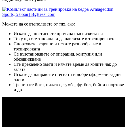
Можете да се възползвате от тях, ако:
Искате да постигнете промяна във визията си
Току що сте започнали да навлизате в тренировките
Спортувате редовно и искате разнообразие в
тренировката
Се възстановявате от операция, контузия или
обездвижване
Сте прекалено заети и нямате време да ходите чак до
залата
Искате да направите стегнати и добре оформени задни
части
Тренирате йога, пилатес, зумба, футбол, бойни спортове
и др.