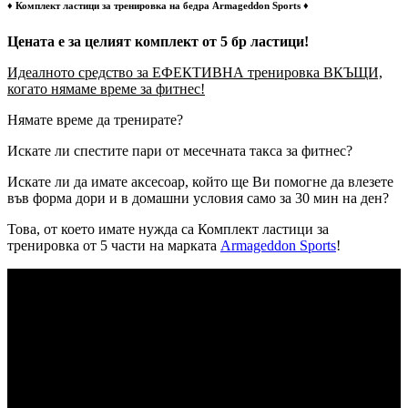
♦️ Комплект ластици за тренировка на бедра Armageddon Sports ♦️
Цената е за целият комплект от 5 бр ластици!
Идеалното средство за ЕФЕКТИВНА тренировка ВКЪЩИ,
когато нямаме време за фитнес!
Нямате време да тренирате?
Искате ли спестите пари от месечната такса за фитнес?
Искате ли да имате аксесоар, който ще Ви помогне да влезете
във форма дори и в домашни условия само за 30 мин на ден?
Това, от което имате нужда са Комплект ластици за
тренировка от 5 части на марката
Armageddon Sports
!