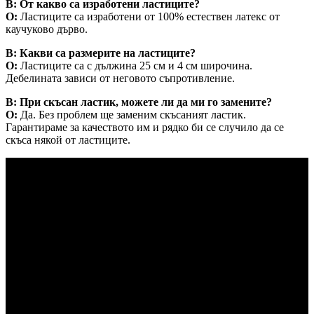
В: От какво са изработени ластиците?
О:
Ластиците са изработени от 100% естествен латекс от
каучуково дърво.
В: Какви са размерите на ластиците?
О:
Ластиците са с дължина 25 см и 4 см широчина.
Дебелината зависи от неговото съпротивление.
В: При скъсан ластик, можете ли да ми го замените?
О:
Да. Без проблем ще заменим скъсаният ластик.
Гарантираме за качеството им и рядко би се случило да се
скъса някой от ластиците.