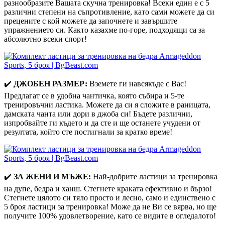
разнообразите Вашата скучна тренировка! Всеки един е с 5
различни степени на съпротивление, като сами можете да си
прецените с кой можете да започнете и завършите
упражнението си. Както казахме по-горе, подходящи са за
абсолютно всеки спорт!
✔️
ДЖОБЕН РАЗМЕР:
Вземете ги навсякъде с Вас!
Предлагат се в удобна чантичка, която събира и 5-те
тренировъчни ластика. Можете да си я сложите в раницата,
дамската чанта или дори в джоба си! Бъдете различни,
изпробвайте ги където и да сте и ще останете учудени от
резултата, който сте постигнали за кратко време!
✔️
ЗА ЖЕНИ И МЪЖЕ:
Най-добрите ластици за тренировка
на дупе, бедра и ханш. Стегнете краката ефективно и бързо!
Стегнете цялото си тяло просто и лесно, само и единствено с
5 броя ластици за тренировка! Може да не Ви се вярва, но ще
получите 100% удовлетворение, като се видите в огледалото!