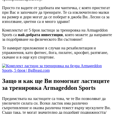
Просто ги вадите от удобната им чантичка, с която пристигат
при Вас и започвате да тренирате. Те са изключително малки
на размер и дори могат да се поберат в джоба Ви. Лесни са за
използване, цветни са и много здрави!
Комплектът от 5 броя ластици за тренировка на Armageddon
Sports са
най-добрата инвестиция
, която можете да направите
за подобряване на физическото Ви състояние!
Те намират приложение в случаи на рехабилитация и
упражнения, като фитнес, йога, пилатес, кросфит, разтягане,
скачане и в още куп спортове.
Защо и как ще Ви помогнат ластиците
за тренировка Armageddon Sports
Предимствата на ластиците са това, че те Ви позволяват да
увеличите силата си. Всеки ластик има различно
съпротивление и оказва различна тежест върху мускулите Ви.
Също така, те могат значително да подобрят подвижността/