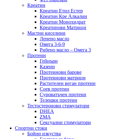
Креатин
Креатин Етил Естер
Креатин Кре Алкалин
Креатин Монохидрат
Креатинови Матрици
Мастни киселини
Ленено масло
Омега 3-6-9
Рибено масло – Омега 3
Протеин
Гейнъри
Казеин
Протеинови барове
Протеинови матрици
Растителен веган протеин
Соев протеин
Суроватъчен протеин
Телешки протеин
Тестостеронови стимулатори
DHEA
ZMA
Сексуални стимулатори
Спортни стоки
Бойни изкуства