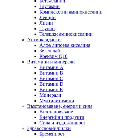
Бета-аланин
Глутамин
Комплекстни аминокиселини
Левцин
Лизин
Таурин
Телешки аминокиселини
Антиоксиданти
Алфа липоева киселина
Зелен чай
Коензим Q10
Витамини и минерали
Витамин А
Витамин B
Витамин C
Витамин D
Витамин E
Минерали
Мултивитамини
Възстановяване, енерия и сила
Възстановяване
Енергийни продукти
Сила и издръжливост
Здравословни/билки
Бременност