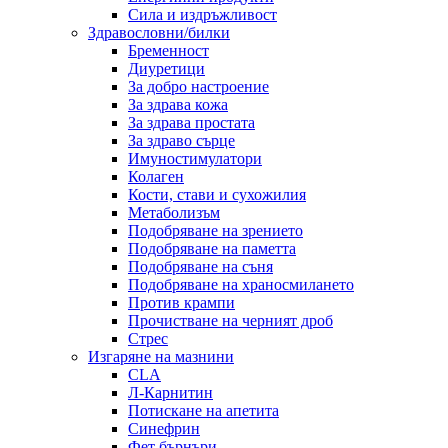
Сила и издръжливост
Здравословни/билки
Бременност
Диуретици
За добро настроение
За здрава кожа
За здрава простата
За здраво сърце
Имуностимулатори
Колаген
Кости, стави и сухожилия
Метаболизъм
Подобряване на зрението
Подобряване на паметта
Подобряване на съня
Подобряване на храносмилането
Против крампи
Прочистване на черният дроб
Стрес
Изгаряне на мазнини
CLA
Л-Карнитин
Потискане на апетита
Синефрин
Фет бърнъри