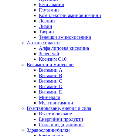
Бета-аланин
Глутамин
Комплекстни аминокиселини
Левцин
Лизин
Таурин
Телешки аминокиселини
Антиоксиданти
Алфа липоева киселина
Зелен чай
Коензим Q10
Витамини и минерали
Витамин А
Витамин B
Витамин C
Витамин D
Витамин E
Минерали
Мултивитамини
Възстановяване, енерия и сила
Възстановяване
Енергийни продукти
Сила и издръжливост
Здравословни/билки
Бременност