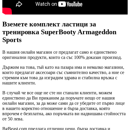
Вземете комплект ластици за
тренировка SuperBooty Armageddon
Sports
В нашия онлайн магазин се предлагат само и единствено
оригинални продукти, които са със 100% доказан произход.
Държим на това, тъй като на пазара има и немалко магазини,
които предлагат аксесоари със съмнително качество, а ние се
стремим към това да изградим здрава и стабилна връзка с
нашите клиенти.
В случай че все още не сте ни станали клиенти, можем
единствено да Ви приканим да поръчате нещо от нашия
онлайн магазин, за да може сами да се убедите от първо лице
в нашето коректно отношение и бърза доставка, която
впрочем е безплатна, ако поръчката ви надвишава стойността
от 50 лева.
BgBeast.com предлага отлични цени, бърза доставка и