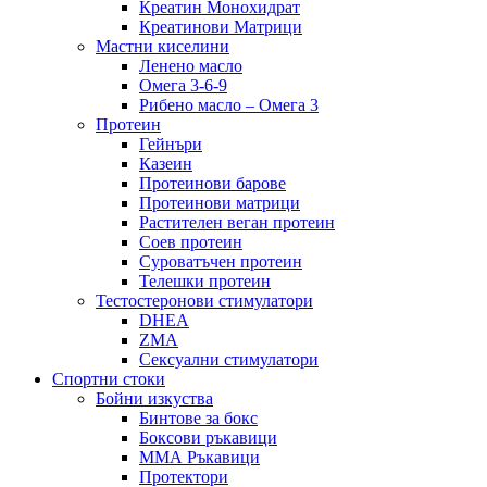
Креатин Монохидрат
Креатинови Матрици
Мастни киселини
Ленено масло
Омега 3-6-9
Рибено масло – Омега 3
Протеин
Гейнъри
Казеин
Протеинови барове
Протеинови матрици
Растителен веган протеин
Соев протеин
Суроватъчен протеин
Телешки протеин
Тестостеронови стимулатори
DHEA
ZMA
Сексуални стимулатори
Спортни стоки
Бойни изкуства
Бинтове за бокс
Боксови ръкавици
ММА Ръкавици
Протектори