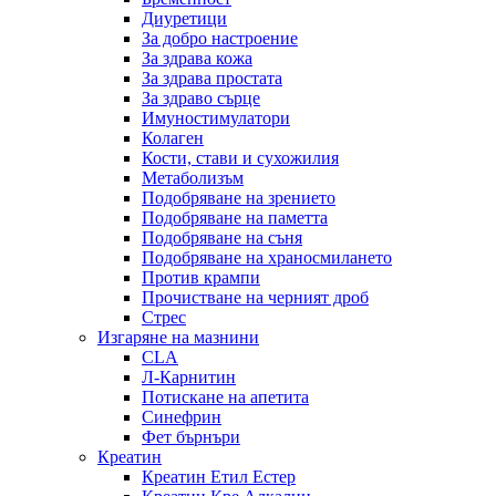
Диуретици
За добро настроение
За здрава кожа
За здрава простата
За здраво сърце
Имуностимулатори
Колаген
Кости, стави и сухожилия
Метаболизъм
Подобряване на зрението
Подобряване на паметта
Подобряване на съня
Подобряване на храносмилането
Против крампи
Прочистване на черният дроб
Стрес
Изгаряне на мазнини
CLA
Л-Карнитин
Потискане на апетита
Синефрин
Фет бърнъри
Креатин
Креатин Етил Естер