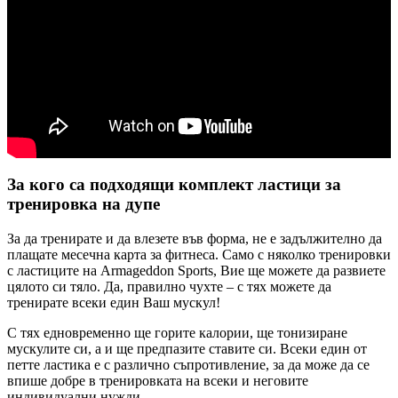
За кого са подходящи комплект ластици за
тренировка на дупе
За да тренирате и да влезете във форма, не е задължително да
плащате месечна карта за фитнеса. Само с няколко тренировки
с ластиците на Armageddon Sports, Вие ще можете да развиете
цялото си тяло. Да, правилно чухте – с тях можете да
тренирате всеки един Ваш мускул!
С тях едновременно ще горите калории, ще тонизиране
мускулите си, а и ще предпазите ставите си. Всеки един от
петте ластика е с различно съпротивление, за да може да се
впише добре в тренировката на всеки и неговите
индивидуални нужди.