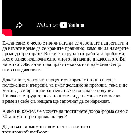
Ежедневието често е причината да се чувствате напрегнати и
да нямате време да се храните правилно, камо ли да намерите
време да тренирате. Всеки е затрупан от работа и проблеми,
което влияе изключително много на начина и качеството Ви
на живот. Желанието да правите каквото и да е било също
отива по дяволите.
Доказано е, че голям процент от хората са точно в това
положение и въпреки, че имат желание за промяна, така и не
могат да си организират нещата, че това да се получи.
Понякога е трудно, но започнете ли да намирате по малко
време за себе си, нещата ще започнат да се нареждат.
А ако Ви кажем, че можете да постигнете добра форма само с
30 минутна тренировка на ден?
Да, това е възможно с комплект ластици за
тренировкаSuperBooty.