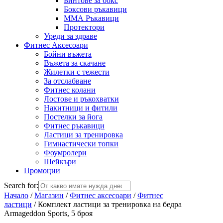
Бинтове за бокс
Боксови ръкавици
ММА Ръкавици
Протектори
Уреди за здраве
Фитнес Аксесоари
Бойни въжета
Въжета за скачане
Жилетки с тежести
За отслабване
Фитнес колани
Лостове и ръкохватки
Накитници и фитили
Постелки за йога
Фитнес ръкавици
Ластици за тренировка
Гимнастически топки
Фоумролери
Шейкъри
Промоции
Search for:
Начало
/
Магазин
/
Фитнес аксесоари
/
Фитнес
ластици
/ Комплект ластици за тренировка на бедра
Armageddon Sports, 5 броя