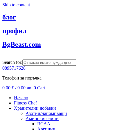
Skip to content
блог
профил
BgBeast.com
Search for:
0895717628
Телефон за поръчка
0.00
€
/ 0.00 лв.
0
Cart
Начало
Fitness Chef
Хранителни добавки
Азотни/напомпващи
Аминокиселини
BCAA
Аргинин