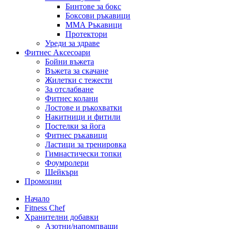
Бинтове за бокс
Боксови ръкавици
ММА Ръкавици
Протектори
Уреди за здраве
Фитнес Аксесоари
Бойни въжета
Въжета за скачане
Жилетки с тежести
За отслабване
Фитнес колани
Лостове и ръкохватки
Накитници и фитили
Постелки за йога
Фитнес ръкавици
Ластици за тренировка
Гимнастически топки
Фоумролери
Шейкъри
Промоции
Начало
Fitness Chef
Хранителни добавки
Азотни/напомпващи