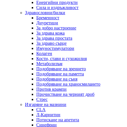
Енергийни продукти
Сила и издръжливост
Здравословни/билки
Бременност
Диуретици
За добро настроение
За здрава кожа
За здрава простата
За здраво сърце
Имуностимулатори
Колаген
Кости, стави и сухожилия
Метаболизъм
Подобряване на зрението
Подобряване на паметта
Подобряване на съня
Подобряване на храносмилането
Против крампи
Прочистване на черният дроб
Стрес
Изгаряне на мазнини
CLA
Л-Карнитин
Потискане на апетита
Синефрин