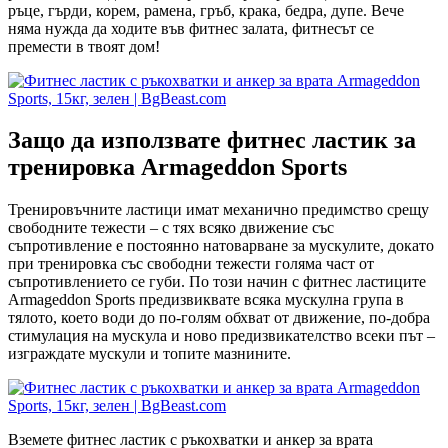
ръце, гърди, корем, рамена, гръб, крака, бедра, дупе. Вече
няма нужда да ходите във фитнес залата, фитнесът се
премести в твоят дом!
Защо да използвате фитнес ластик за
тренировка Armageddon Sports
Тренировъчните ластици имат механично предимство срещу
свободните тежести – с тях всяко движение със
съпротивление е постоянно натоварване за мускулите, докато
при тренировка със свободни тежести голяма част от
съпротивлението се губи. По този начин с фитнес ластиците
Armageddon Sports предизвиквате всяка мускулна група в
тялото, което води до по-голям обхват от движение, по-добра
стимулация на мускула и ново предизвикателство всеки път –
изграждате мускули и топите мазнините.
Вземете фитнес ластик с ръкохватки и анкер за врата