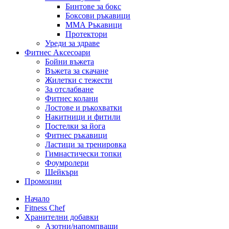
Бинтове за бокс
Боксови ръкавици
ММА Ръкавици
Протектори
Уреди за здраве
Фитнес Аксесоари
Бойни въжета
Въжета за скачане
Жилетки с тежести
За отслабване
Фитнес колани
Лостове и ръкохватки
Накитници и фитили
Постелки за йога
Фитнес ръкавици
Ластици за тренировка
Гимнастически топки
Фоумролери
Шейкъри
Промоции
Начало
Fitness Chef
Хранителни добавки
Азотни/напомпващи