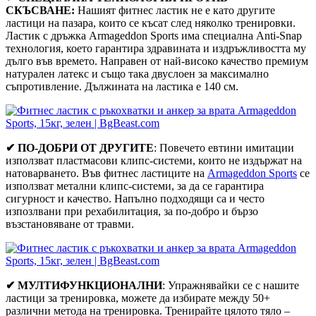
СКЪСВАНЕ:
Нашият фитнес ластик не е като другите
ластици на пазара, които се късат след няколко тренировки.
Ластик с дръжка Armageddon Sports има специална Anti-Snap
технология, което гарантира здравината и издръжливостта му
дълго във времето. Направен от най-високо качество премиум
натурален латекс и също така двуслоен за максимално
съпротивление. Дължината на ластика е 140 см.
✔ ПО-ДОБРИ ОТ ДРУГИТЕ
: Повечето евтини имитации
използват пластмасови клипс-системи, които не издържат на
натоварването. Във фитнес ластиците на
Armageddon Sports
се
използват метални клипс-системи, за да се гарантира
сигурност и качество. Напълно подходящи са и често
изпозлвани при рехабилитация, за по-добро и бързо
възстановяване от травми.
✔ МУЛТИФУНКЦИОНАЛНИ
: Упражнявайки се с нашите
ластици за тренировка, можете да избирате между 50+
различни метода на тренировка. Тренирайте цялото тяло –