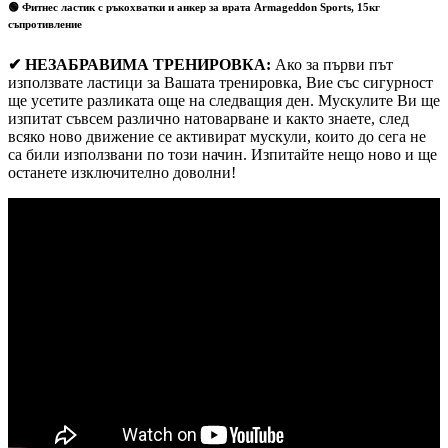
🟢 Фитнес ластик с ръкохватки и анкер за врата Armageddon Sports, 15кг
съпротивление
✔
НЕЗАБРАВИМА ТРЕНИРОВКА:
Ако за първи път
използвате ластици за Вашата тренировка, Вие със сигурност
ще усетите разликата още на следващия ден. Мускулите Ви ще
изпитат съвсем различно натоварване и както знаете, след
всяко ново движение се активират мускули, които до сега не
са били използвани по този начин. Изпитайте нещо ново и ще
останете изключително доволни!