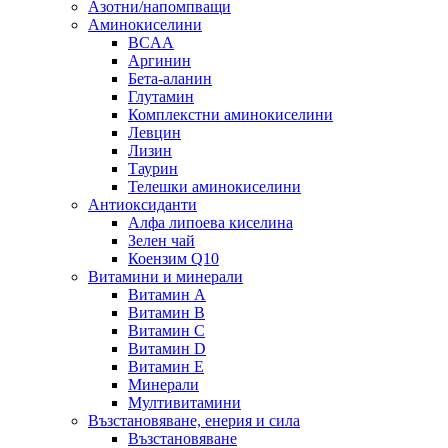
Азотни/напомпващи
Аминокиселини
BCAA
Аргинин
Бета-аланин
Глутамин
Комплекстни аминокиселини
Левцин
Лизин
Таурин
Телешки аминокиселини
Антиоксиданти
Алфа липоева киселина
Зелен чай
Коензим Q10
Витамини и минерали
Витамин А
Витамин B
Витамин C
Витамин D
Витамин E
Минерали
Мултивитамини
Възстановяване, енерия и сила
Възстановяване