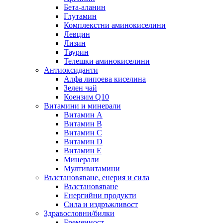
Бета-аланин
Глутамин
Комплекстни аминокиселини
Левцин
Лизин
Таурин
Телешки аминокиселини
Антиоксиданти
Алфа липоева киселина
Зелен чай
Коензим Q10
Витамини и минерали
Витамин А
Витамин B
Витамин C
Витамин D
Витамин E
Минерали
Мултивитамини
Възстановяване, енерия и сила
Възстановяване
Енергийни продукти
Сила и издръжливост
Здравословни/билки
Бременност