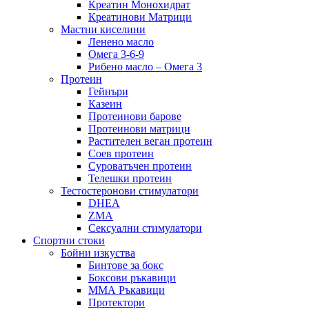
Креатин Монохидрат
Креатинови Матрици
Мастни киселини
Ленено масло
Омега 3-6-9
Рибено масло – Омега 3
Протеин
Гейнъри
Казеин
Протеинови барове
Протеинови матрици
Растителен веган протеин
Соев протеин
Суроватъчен протеин
Телешки протеин
Тестостеронови стимулатори
DHEA
ZMA
Сексуални стимулатори
Спортни стоки
Бойни изкуства
Бинтове за бокс
Боксови ръкавици
ММА Ръкавици
Протектори