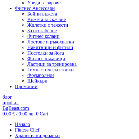
Уреди за здраве
Фитнес Аксесоари
Бойни въжета
Въжета за скачане
Жилетки с тежести
За отслабване
Фитнес колани
Лостове и ръкохватки
Накитници и фитили
Постелки за йога
Фитнес ръкавици
Ластици за тренировка
Гимнастически топки
Фоумролери
Шейкъри
Промоции
блог
профил
BgBeast.com
0.00
€
/ 0.00 лв.
0
Cart
Начало
Fitness Chef
Хранителни добавки