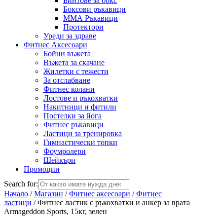
Бинтове за бокс
Боксови ръкавици
ММА Ръкавици
Протектори
Уреди за здраве
Фитнес Аксесоари
Бойни въжета
Въжета за скачане
Жилетки с тежести
За отслабване
Фитнес колани
Лостове и ръкохватки
Накитници и фитили
Постелки за йога
Фитнес ръкавици
Ластици за тренировка
Гимнастически топки
Фоумролери
Шейкъри
Промоции
Search for:
Начало
/
Магазин
/
Фитнес аксесоари
/
Фитнес
ластици
/ Фитнес ластик с ръкохватки и анкер за врата
Armageddon Sports, 15кг, зелен