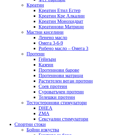
Креатин
Креатин Етил Естер
Креатин Кре Алкалин
Креатин Монохидрат
Креатинови Матрици
Мастни киселини
Ленено масло
Омега 3-6-9
Рибено масло – Омега 3
Протеин
Гейнъри
Казеин
Протеинови барове
Протеинови матрици
Растителен веган протеин
Соев протеин
Суроватъчен протеин
Телешки протеин
Тестостеронови стимулатори
DHEA
ZMA
Сексуални стимулатори
Спортни стоки
Бойни изкуства