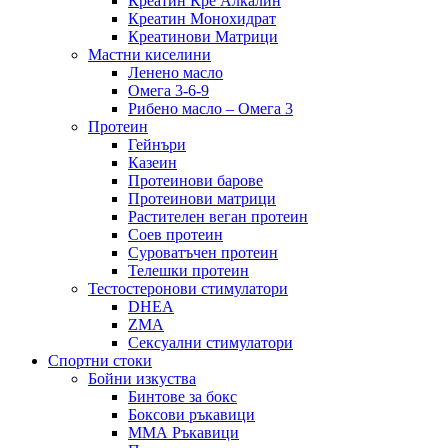
Креатин Кре Алкалин
Креатин Монохидрат
Креатинови Матрици
Мастни киселини
Ленено масло
Омега 3-6-9
Рибено масло – Омега 3
Протеин
Гейнъри
Казеин
Протеинови барове
Протеинови матрици
Растителен веган протеин
Соев протеин
Суроватъчен протеин
Телешки протеин
Тестостеронови стимулатори
DHEA
ZMA
Сексуални стимулатори
Спортни стоки
Бойни изкуства
Бинтове за бокс
Боксови ръкавици
ММА Ръкавици