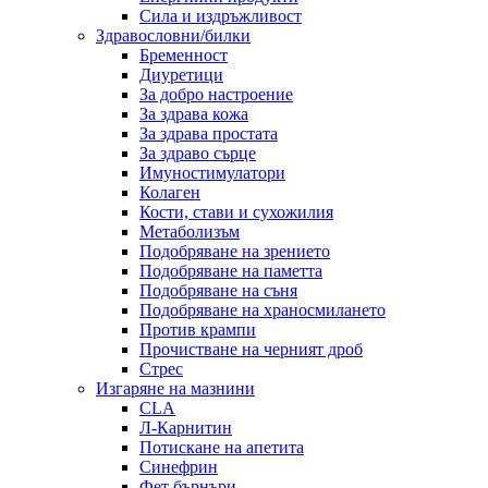
Сила и издръжливост
Здравословни/билки
Бременност
Диуретици
За добро настроение
За здрава кожа
За здрава простата
За здраво сърце
Имуностимулатори
Колаген
Кости, стави и сухожилия
Метаболизъм
Подобряване на зрението
Подобряване на паметта
Подобряване на съня
Подобряване на храносмилането
Против крампи
Прочистване на черният дроб
Стрес
Изгаряне на мазнини
CLA
Л-Карнитин
Потискане на апетита
Синефрин
Фет бърнъри