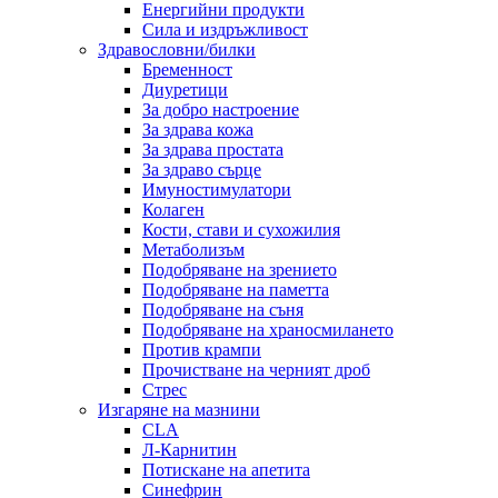
Енергийни продукти
Сила и издръжливост
Здравословни/билки
Бременност
Диуретици
За добро настроение
За здрава кожа
За здрава простата
За здраво сърце
Имуностимулатори
Колаген
Кости, стави и сухожилия
Метаболизъм
Подобряване на зрението
Подобряване на паметта
Подобряване на съня
Подобряване на храносмилането
Против крампи
Прочистване на черният дроб
Стрес
Изгаряне на мазнини
CLA
Л-Карнитин
Потискане на апетита
Синефрин