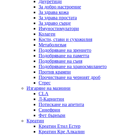
Диуретици
За добро настроение
За здрава кожа
За здрава простата
За здраво сърце
Имуностимулатори
Колаген
Кости, стави и сухожилия
Метаболизъм
Подобряване на зрението
Подобряване на паметта
Подобряване на съня
Подобряване на храносмилането
Против крампи
Прочистване на черният дроб
Стрес
Изгаряне на мазнини
CLA
Л-Карнитин
Потискане на апетита
Синефрин
Фет бърнъри
Креатин
Креатин Етил Естер
Креатин Кре Алкалин