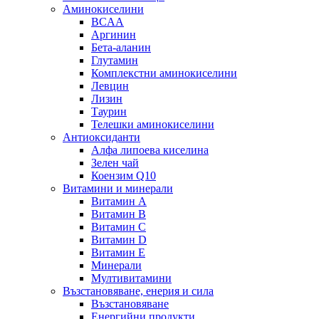
Аминокиселини
BCAA
Аргинин
Бета-аланин
Глутамин
Комплекстни аминокиселини
Левцин
Лизин
Таурин
Телешки аминокиселини
Антиоксиданти
Алфа липоева киселина
Зелен чай
Коензим Q10
Витамини и минерали
Витамин А
Витамин B
Витамин C
Витамин D
Витамин E
Минерали
Мултивитамини
Възстановяване, енерия и сила
Възстановяване
Енергийни продукти