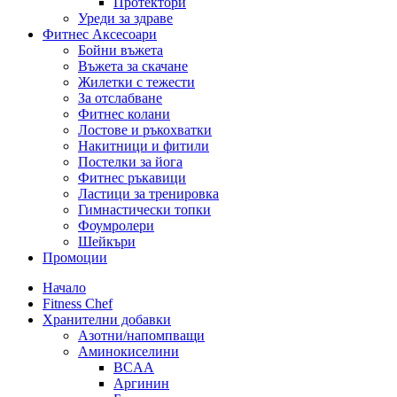
Протектори
Уреди за здраве
Фитнес Аксесоари
Бойни въжета
Въжета за скачане
Жилетки с тежести
За отслабване
Фитнес колани
Лостове и ръкохватки
Накитници и фитили
Постелки за йога
Фитнес ръкавици
Ластици за тренировка
Гимнастически топки
Фоумролери
Шейкъри
Промоции
Начало
Fitness Chef
Хранителни добавки
Азотни/напомпващи
Аминокиселини
BCAA
Аргинин