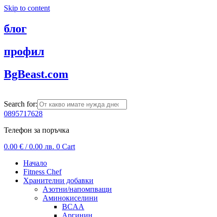
Skip to content
блог
профил
BgBeast.com
Search for:
0895717628
Телефон за поръчка
0.00
€
/ 0.00 лв.
0
Cart
Начало
Fitness Chef
Хранителни добавки
Азотни/напомпващи
Аминокиселини
BCAA
Аргинин