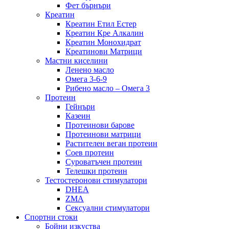
Фет бърнъри
Креатин
Креатин Етил Естер
Креатин Кре Алкалин
Креатин Монохидрат
Креатинови Матрици
Мастни киселини
Ленено масло
Омега 3-6-9
Рибено масло – Омега 3
Протеин
Гейнъри
Казеин
Протеинови барове
Протеинови матрици
Растителен веган протеин
Соев протеин
Суроватъчен протеин
Телешки протеин
Тестостеронови стимулатори
DHEA
ZMA
Сексуални стимулатори
Спортни стоки
Бойни изкуства