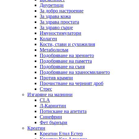
Диуретици
За добро настроение
За здрава кожа
За здрава простата
За здраво сърце
Имуностимулатори
Колаген
Кости, стави и сухожилия
Метаболизъм
Подобряване на зрението
Подобряване на паметта
Подобряване на съня
Подобряване на храносмилането
Против крампи
Прочистване на черният дроб
Стрес
Изгаряне на мазнини
CLA
Л-Карнитин
Потискане на апетита
Синефрин
Фет бърнъри
Креатин
Креатин Етил Естер