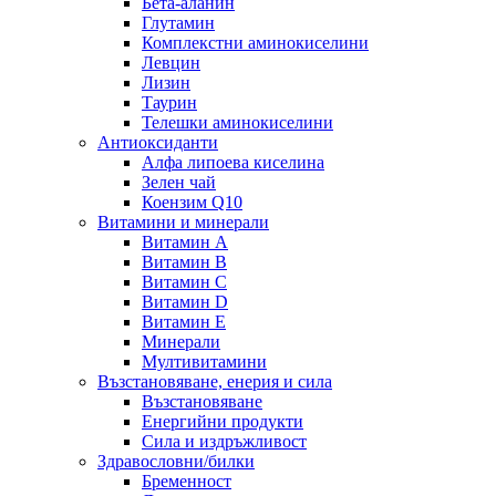
Бета-аланин
Глутамин
Комплекстни аминокиселини
Левцин
Лизин
Таурин
Телешки аминокиселини
Антиоксиданти
Алфа липоева киселина
Зелен чай
Коензим Q10
Витамини и минерали
Витамин А
Витамин B
Витамин C
Витамин D
Витамин E
Минерали
Мултивитамини
Възстановяване, енерия и сила
Възстановяване
Енергийни продукти
Сила и издръжливост
Здравословни/билки
Бременност