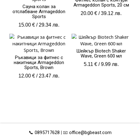
Фитнес колан с контури
Armageddon Sports, 20 см
Сауна колан за
отслабване Armageddon
20.00
€
/ 39.12 лв.
Sports
15.00
€
/ 29.34 лв.
Шейкър Biotech Shaker
Wave, Green 600 мл
Ръкавици за фитнес с
накитници Armageddon
5.11
€
/ 9.99 лв.
Sports, Brown
12.00
€
/ 23.47 лв.
📞 0895717628
| 📧
office@bgbeast.com