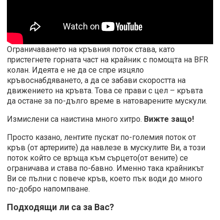
Ограничаването на кръвния поток става, като
пристегнете горната част на крайник с помощта на BFR
колан. Идеята е не да се спре изцяло
кръвоснабдяването, а да се забави скоростта на
движението на кръвта. Това се прави с цел – кръвта
да остане за по-дълго време в натоварените мускули.
Измислени са наистина много хитро.
Вижте защо!
Просто казано, лентите пускат по-големия поток от
кръв (от артериите) да навлезе в мускулите Ви, а този
поток който се връща към сърцето(от вените) се
ограничава и става по-бавно. Именно така крайникът
Ви се пълни с повече кръв, което пък води до много
по-добро напомпване.
Подходящи ли са за Вас?