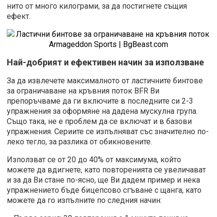
нито от много килограми, за да постигнете същия
ефект.
Най-добрият и ефективен начин за използване
За да извлечете максималното от ластичните бинтове
за ограничаване на кръвния поток BFR Ви
препоръчваме да ги включите в последните си 2-3
упражнения за оформяне на дадена мускулна група.
Също така, не е проблем да се включат и в базови
упражнения. Сериите се изпълняват със значително по-
леко тегло, за разлика от обикновените.
Използват се от 20 до 40% от максимума, който
можете да вдигнете, като повторенията се увеличават
и за да Ви стане по-ясно, ще Ви дадем пример и нека
упражнението бъде бицепсово сгъване с щанга, като
можете да го изпълните по следния начин: