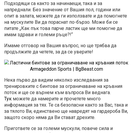
Подходящи са както за начинаещи, така и за
напреднали. Без значение от Вашия пол, години или
опит в залата, можете да ги използвате и да помогнете
на мускулите Ви да пораснат по-бързо. Може би се
питате „Как пък това парче ластик ще ми помогне да
имам здрави и големи ръце?!“
Имаме отговор на Вашия въпрос, но ще трябва да
продължите да четете, за да се уверите!
Нека първо да видим няколко изследвания за
тренировките с бинтове за ограничаване на кръвния
поток и ще се върнем към въпроса Ви веднага.
Тук
можете да намерите и прочетете много
информация за тях. Те са безопасни както за Вас, така и
за тялото Ви, единствено ще навредят на гардероба Ви,
защото скоро няма да Ви стават дрехите.
Пригответе се за големи мускули, повече сила и