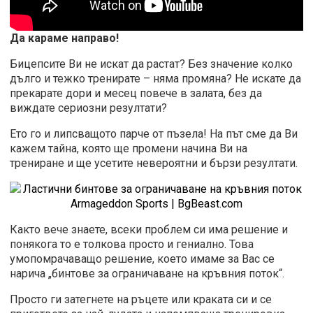
Да караме направо!
Бицепсите Ви не искат да растат? Без значение колко
дълго и тежко тренирате – няма промяна? Не искате да
прекарате дори и месец повече в залата, без да
виждате сериозни резултати?
Ето го и липсващото парче от пъзела! На път сме да Ви
кажем тайна, която ще промени начина Ви на
трениране и ще усетите невероятни и бързи резултати.
Както вече знаете, всеки проблем си има решение и
понякога то е толкова просто и гениално. Това
умопомрачаващо решение, което имаме за Вас се
нарича „бинтове за ограничаване на кръвния поток“.
Просто ги затегнете на ръцете или краката си и се