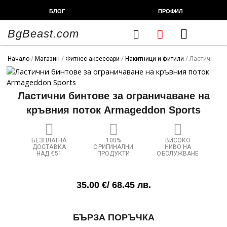
Skip
БЛОГ
ПРОФИЛ
to
content
BgBeast.com
Cart
FITNESS CHEF
ХРАНИТЕЛНИ ДОБАВКИ
СПОРТНИ СТОКИ
ФИТНЕС АКСЕСОАРИ
Начало
/
Магазин
/
Фитнес аксесоари
/
Накитници и фитили
/ Ластични би
Ластични бинтове за ограничаване на
кръвния поток Armageddon Sports
БЕЗПЛАТНА
100%
ВИСОКО
ДОСТАВКА
ОРИГИНАЛНИ
НИВО НА
НАД €51
ПРОДУКТИ
ОБСЛУЖВАНЕ
35.00
€
/ 68.45 лв.
количество
БЪРЗА ПОРЪЧКА
за