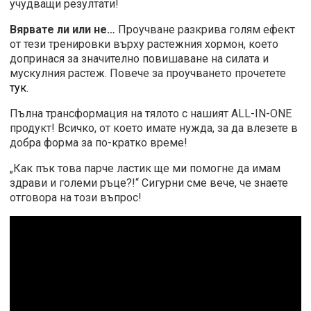
учудващи резултати!
Вярвате ли или не…
Проучване разкрива голям ефект
от тези тренировки върху растежния хормон, което
допринася за значително повишаване на силата и
мускулния растеж. Повече за проучването прочетете
тук.
Пълна трансформация на тялото с нашият ALL-IN-ONE
продукт! Всичко, от което имате нужда, за да влезете в
добра форма за по-кратко време!
„Как пък това парче ластик ще ми помогне да имам
здрави и големи ръце?!“ Сигурни сме вече, че знаете
отговора на този въпрос!