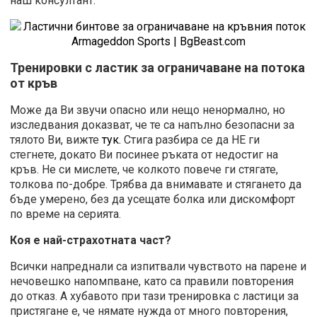
наш консултант.
Тренировки с ластик за ограничaване на потока
от кръв
Може да Ви звучи опасно или нещо ненормално, но
изследвания доказват, че те са напълно безопасни за
тялото Ви, вижте
тук.
Стига разбира се да НЕ ги
стегнете, докато Ви посинее ръката от недостиг на
кръв. Не си мислете, че колкото повече ги стягате,
толкова по-добре. Трябва да внимавате и стягането да
бъде умерено, без да усещате болка или дискомфорт
по време на серията.
Коя е най-страхотната част?
Всички напреднали са изпитвали чувството на парене и
нечовешко напомпване, като са правили повторения
до отказ. А хубавото при тази тренировка с ластици за
пристягане е, че нямате нужда от много повторения,