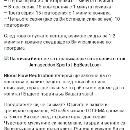
– Първа серия: 30 повторения с 1 минута почивка
– Втора серия: 15 повторения с 1 минута почивка
– Трета серия: 15 повторения с 1 минута почивка
– Четвърта серия (ако са Ви останали сили за нея): 10
повторения
След това отпускате лентата, взимате си дъх за 1-2
минути и правите следващото Ви упражнение по
програма.
Blood Flow Restriction
тепърва ще започне да се
използва в залите, защото след това обстойно
описание, хората ще знаят че то работи и е време да го
изпитат! Бъдете първи във Вашата зала!
Представете си, че ги имате. Отивате в залата и
тренирате нормално, НО забелязвате ГОЛЯМА промяна
в тялото Ви още след първите една-две серии.
Чувствате мускулите си напомпани, твърди и вените са
Ви изпъкнали, като пътна карта. Ръцете и краката Ви са