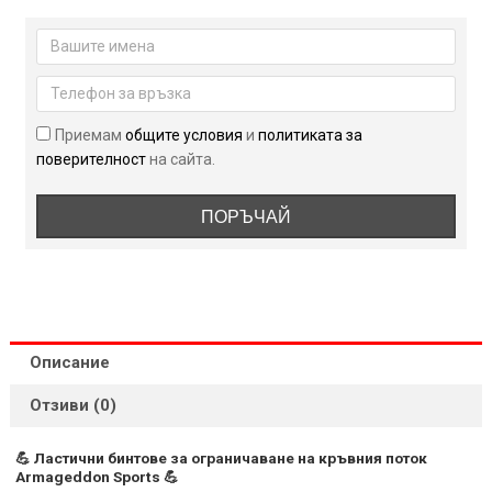
Ластични
бинтове
за
ограничаване
на
кръвния
Приемам
общите условия
и
политиката за
поток
поверителност
на сайта.
Armageddon
Sports
ПОРЪЧАЙ
Описание
Отзиви (0)
💪 Ластични бинтове за ограничаване на кръвния поток
Armageddon Sports 💪