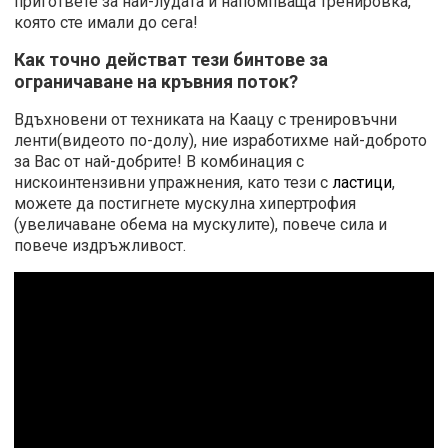
пригответе за най-лудата и напомпваща тренировка,
която сте имали до сега!
Как точно действат тези бинтове за
ограничаване на кръвния поток?
Вдъхновени от техниката на Каацу с тренировъчни
ленти(видеото по-долу), ние изработихме най-доброто
за Вас от най-добрите! В комбинация с
нискоинтензивни упражнения, като тези с
ластици
,
можете да постигнете мускулна хипертрофия
(увеличаване обема на мускулите), повече сила и
повече издръжливост.