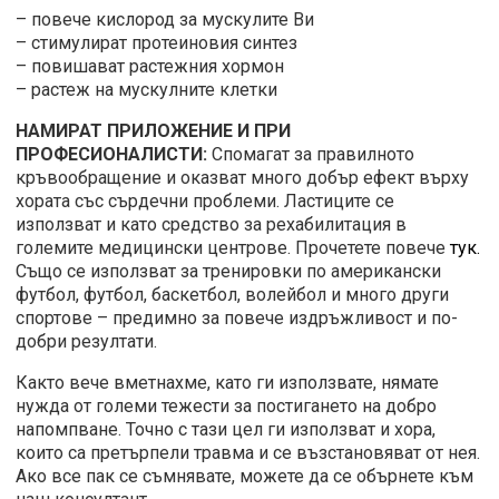
– повече кислород за мускулите Ви
– стимулират протеиновия синтез
– повишават растежния хормон
– растеж на мускулните клетки
НАМИРАТ ПРИЛОЖЕНИЕ И ПРИ
ПРОФЕСИОНАЛИСТИ:
Спомагат за правилното
кръвообращение и оказват много добър ефект върху
хората със сърдечни проблеми. Ластиците се
използват и като средство за рехабилитация в
големите медицински центрове. Прочетете повече
тук.
Също се използват за тренировки по американски
футбол, футбол, баскетбол, волейбол и много други
спортове – предимно за повече издръжливост и по-
добри резултати.
Както вече вметнахме, като ги използвате, нямате
нужда от големи тежести за постигането на добро
напомпване. Точно с тази цел ги използват и хора,
които са претърпели травма и се възстановяват от нея.
Ако все пак се съмнявате, можете да се обърнете към