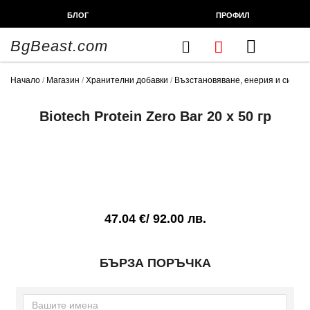
Skip
БЛОГ
ПРОФИЛ
to
content
BgBeast.com
Cart
FITNESS CHEF
ХРАНИТЕЛНИ ДОБАВКИ
СПОРТНИ СТОКИ
ФИТНЕС АКСЕСОАРИ
Начало
/
Магазин
/
Хранителни добавки
/
Възстановяване, енерия и сила
/
Biotech Protein Zero Bar 20 x 50 гр
47.04
€
/ 92.00 лв.
БЪРЗА ПОРЪЧКА