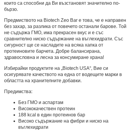
които са способни да Ви възстановят значително по-
бързо.
Предмиството на Biotech Zeo Bar е това, че е направен
без захар, за разлика от повечето останали барове. Той
не съдържа ГМО, има прекрасен вкус и е със
сравнително ниско съдържание на въглехидрати. Със
сигурност ще се насладите на всяка хапка от
протеиновите барчета. Добре балансирана,
здравословна и лесна за консумиране храна!
Избирайки продуктите на „Biotech USA“, Вие си
осигурявате качеството на една от водещите марки в
областта на хранителните добавки.
Предимства:
Без ГМО и аспартам
Висококачествен протеин
188 kcal в един протеинов бар
Високо съдържание на фибри и ниско на
въглехидрати