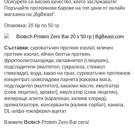
Осигурете си високо качество, което заслужавате!
Поръчайте протеинови барове на топ цени от онлайн
магазина на „BgBeast“.
Опаковка: 20 бр по 50 гр
Съставки:
суроватъчен протеин изолат, млечен
протеин изолат, яйчен белтък протеин,
фруктоолигозахариди, овлажнител (глицерин),
подсладители (малтитол, сукралоза, стевиол
гликозиди), вода, какао на прах, суроватъчен протеинов
концентрат, шоколадови парчета [какаова маса,
подсладител (малтитол), какаово масло, емулгатор
(соев лецитин), аромат], емулгатор (соев лецитин),
желиращи агенти (карагенан, калиев хлорид),
ароматизатори, консерванти (калиев сорбат), канела,
DL-алфа-токоферил-ацетат
Вземете
Biotech
Protein Zero Bar сега!