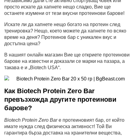
Независимо дали сте активно спортуващ човек или
просто искате да хапнете нещо сладко, Вие ще
останете изумени от тези вкусни протеинови барове!
Искате ли да хапнете нещо богато на протеин след
тренировка? Нещо, което можете да хапнете по всяко
време на деня? Протеинов бар с уникален вкус и
достъпна цена?
В нашият онлайн магазин Вие ще откриете протеинови
барове на известни и доказали се марки на пазара, а
такава е и „Biotech USA“.
Как Biotech Protein Zero Bar
превъзхожда другите протеинови
барове?
Biotech Protein Zero Bar
е протеиновият бар, от който
имате нужда след физическа активност! Той Ви
гарантира бърза доставка на хранителни вещества,