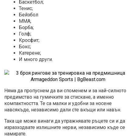
Баскетбол;
Тенис;
Бейзбол
MMA;
Борба;
Голф;
Кросфит;
Бокс;
Катерене;
И много други.
Няма да пропуснем да ви споменем и за най-силното
предимство на гумичките за стискане, а именно
компактността. Те са малки и удобни за носене
навсякъде, независимо дали сте вкъщи или навън.
Така ще може винаги да упражнявате ръцете си и да
изразходвате излишните нерви, независимо къде се
намирате.