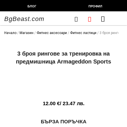
Skip
БЛОГ
ПРОФИЛ
to
content
BgBeast.com
Cart
FITNESS CHEF
ХРАНИТЕЛНИ ДОБАВКИ
СПОРТНИ СТОКИ
ФИТНЕС АКСЕСОАРИ
Начало
/
Магазин
/
Фитнес аксесоари
/
Фитнес ластици
/ 3 броя рингове 
3 броя рингове за тренировка на
предмишница Armageddon Sports
12.00
€
/ 23.47 лв.
количество
БЪРЗА ПОРЪЧКА
за