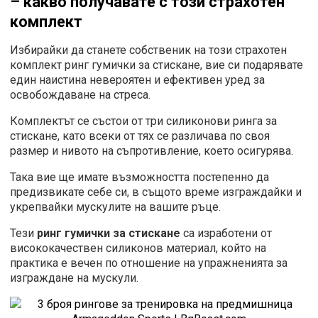
– какво получавате с този страхотен
комплект
Избирайки да станете собственик на този страхотен
комплект ринг гумички за стискане, вие си подарявате
един наистина невероятен и ефективен уред за
освобождаване на стреса.
Комплектът се състои от три силиконови ринга за
стискане, като всеки от тях се различава по своя
размер и нивото на съпротивление, което осигурява.
Така вие ще имате възможността постепенно да
предизвикате себе си, в същото време изграждайки и
укрепвайки мускулите на вашите ръце.
Тези
ринг гумички за стискане
са изработени от
висококачествен силиконов материал, който на
практика е вечен по отношение на упражненията за
изграждане на мускули.