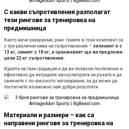
С какви съпротивления разполагат
тези рингове за тренировка на
предмишница
Както вече разкрихме, ринг гумите в този комплект са
с три различни нива на съпротивление –
зеленият е с
13 кг, синият с 18 кг, а оранжевият ще ви предложи
цели 22 кг съпротивление.
Идеята на тази градация е да ви позволи постепенно и
ефективно да изградите мускулатурата на ръката и да
свикнете с по-високото натоварване, за да може да
постигнете възможно най-добри резултати.
Материали и размери – как са
направени рингове за тренировка на