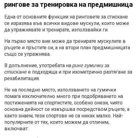
рингове за тренировка на предмишница
Една от основните функции на ринговете за стискане
се изразява във всички видове мускули, които може
да упражнявате и тренирате, използвайки ги.
На първо място вие може да тренирате мускулите в
ръцете и пръстите си, а на втори план предмишницата
също се упражнява.
В допълнение, употребата на
ринг гумички за
е подходяща и при изометрично разтягане за
стискане
рехабилитация.
Не на последно място, използването на гумички
помага изключително много при подобряването на
постиженията на спортистите, особено онези, чиято
основна дейност се извършва посредством ръцете, а
както знаем, тези спортове не са никак малко. Най-
популярните от тях, които можем да отличим,
включват: