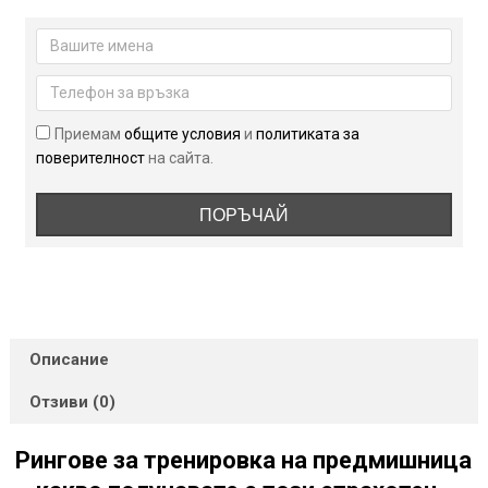
3
броя
рингове
за
тренировка
на
Приемам
общите условия
и
политиката за
предмишница
поверителност
на сайта.
Armageddon
Sports
ПОРЪЧАЙ
Описание
Отзиви (0)
Рингове за тренировка на предмишница