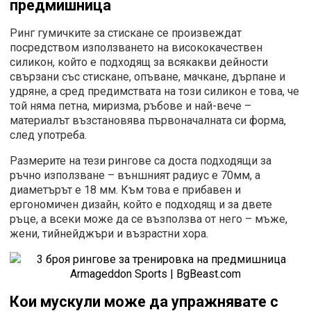
предмишница
Ринг гумичките за стискане се произвеждат
посредством използването на висококачествен
силикон, който е подходящ за всякакви дейности
свързани със стискане, опъване, мачкане, дърпане и
удряне, а сред предимствата на този силикон е това, че
той няма петна, миризма, ръбове и най-вече –
материалът възстановява първоначалната си форма,
след употреба.
Размерите на тези рингове са доста подходящи за
ръчно използване – външният радиус е 70мм, а
диаметърът е 18 мм. Към това е прибавен и
ергономичен дизайн, който е подходящ и за двете
ръце, а всеки може да се възползва от него – мъже,
жени, тийнейджъри и възрастни хора.
Кои мускули може да упражнявате с