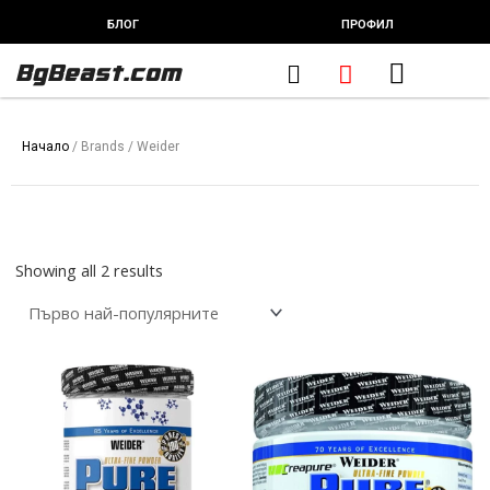
Skip
БЛОГ
ПРОФИЛ
to
content
BgBeast.com
Cart
FITNESS CHEF
ХРАНИТЕЛНИ ДОБАВКИ
СПОРТНИ СТОКИ
ФИТНЕС АКСЕСОАРИ
Начало
/ Brands / Weider
Sorted
by
popularity
Showing all 2 results