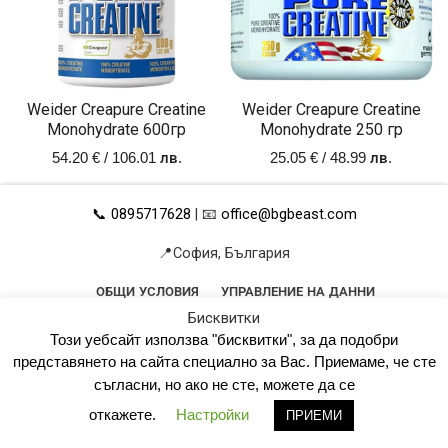
Weider Creapure Creatine
Weider Creapure Creatine
Monohydrate 600гр
Monohydrate 250 гр
54.20
€
/ 106.01 лв.
25.05
€
/ 48.99 лв.
📞 0895717628
| 📧
office@bgbeast.com
📍София, България
ОБЩИ УСЛОВИЯ
УПРАВЛЕНИЕ НА ДАННИ
Бисквитки
ПОЛИТИКА ЗА ПОВЕРИТЕЛНОСТ
КАРТА НА САЙТА
Този уебсайт използва "бисквитки", за да подобри
© 2023 всички права запазени!
представянето на сайта специално за Вас. Приемаме, че сте
съгласни, но ако не сте, можете да се
®BGBEAST.COM BY HK
откажете.
Настройки
ПРИЕМИ